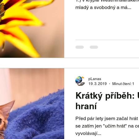
mladý a svobodný a má...
pLanas
19. 3. 2019
Minut čtení: 1
Krátký příběh:
hraní
Před pár lety jsem začal hrát n
se zatím jen "učím hrát" na ce
vyvolávají...