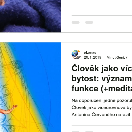
pLanas
20. 1. 2019
Minut čtení: 7
Člověk jako ví
bytost: význam 
funkce (+medit
každou čakru)
Na doporučení jedné pozoruh
Člověk jako víceúrovňová bytost od Jany B
Antonína Červeného narazil n