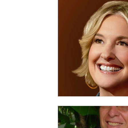
humor - relax
vztahy
povídky a moudra
konsp
svět okolo nás