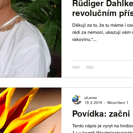
Rüdiger Dahlke
revolučním př
Děkuji za to, že tu máme i osobno
rádi za nemoci, ukazují vám cestu.“ „Mamograf způsobuje
rakovinu.“...
pLanas
19. 3. 2019
Minut čtení: 1
Povídka: začni
Tento nápis je vyryt na hrobc
1.) v kryptě Westminsterskéh