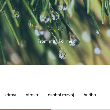
From me | For me
zdraví
strava
osobní rozvoj
hudba