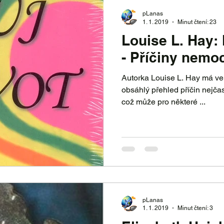
pLanas
1. 1. 2019
Minut čtení: 23
Louise L. Hay: 
- Příčiny nemoc
Autorka Louise L. Hay má ve 
obsáhlý přehled příčin nejčastěji se vyskytujících nemocí,
což může pro některé ...
pLanas
1. 1. 2019
Minut čtení: 3