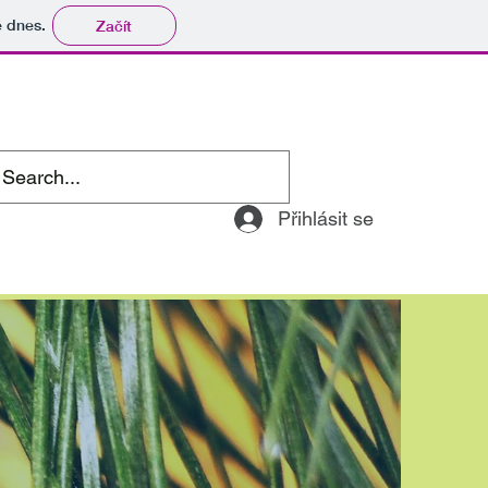
tě dnes.
Začít
Home
Odebírat
Členové
Přihlásit se