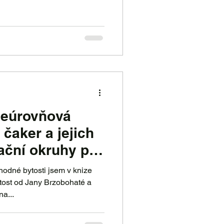
ceúrovňová
čaker a jejich
ační okruhy pro
odné bytosti jsem v knize
rzobohaté a
a...