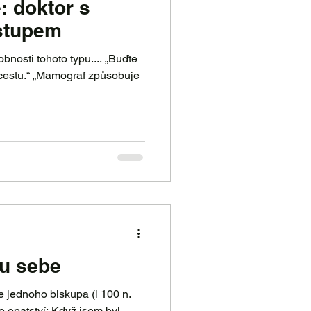
: doktor s
ístupem
sti tohoto typu.... „Buďte
 u sebe
e jednoho biskupa (l 100 n.
o opatství: Když jsem byl