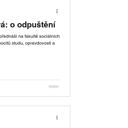
á: o odpuštění
řednáší na fakultě sociálních
citů studu, opravdovosti a