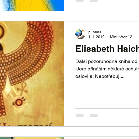
pLanas
1. 1. 2019
Minut čtení: 2
Elisabeth Haic
Další pozoruhodná kniha od 
které přináším některé ochu
oslovila: Nepotřebuji...