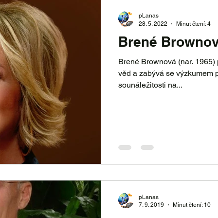
lidské tělo
film - video
komunikace
pLanas
28. 5. 2022
Minut čtení: 4
Brené Brownov
irace
knihy
příroda
vtipy
recepty
Brené Brownová (nar. 1965) p
věd a zabývá se výzkumem po
sounáležitosti na...
pLanas
7. 9. 2019
Minut čtení: 10