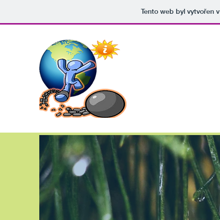
Tento web byl vytvořen 
za-SVĚT
from me | for me